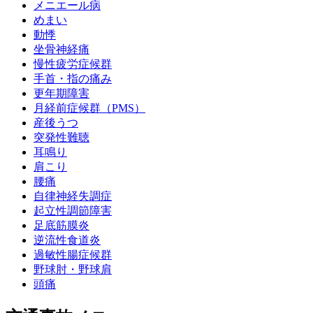
メニエール病
めまい
動悸
坐骨神経痛
慢性疲労症候群
手首・指の痛み
更年期障害
月経前症候群（PMS）
産後うつ
突発性難聴
耳鳴り
肩こり
腰痛
自律神経失調症
起立性調節障害
足底筋膜炎
逆流性食道炎
過敏性腸症候群
野球肘・野球肩
頭痛