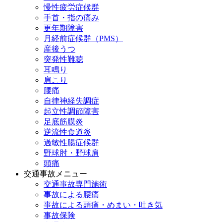
慢性疲労症候群
手首・指の痛み
更年期障害
月経前症候群（PMS）
産後うつ
突発性難聴
耳鳴り
肩こり
腰痛
自律神経失調症
起立性調節障害
足底筋膜炎
逆流性食道炎
過敏性腸症候群
野球肘・野球肩
頭痛
交通事故メニュー
交通事故専門施術
事故による腰痛
事故による頭痛・めまい・吐き気
事故保険