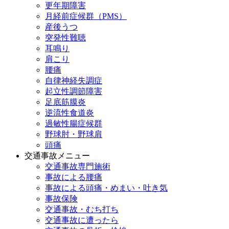
更年期障害
月経前症候群（PMS）
産後うつ
突発性難聴
耳鳴り
肩こり
腰痛
自律神経失調症
起立性調節障害
足底筋膜炎
逆流性食道炎
過敏性腸症候群
野球肘・野球肩
頭痛
交通事故メニュー
交通事故専門施術
事故による腰痛
事故による頭痛・めまい・吐き気
事故保険
交通事故・むち打ち
交通事故に遭ったら