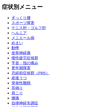
症状別メニュー
ぎっくり腰
スポーツ障害
テニス肘・ゴルフ肘
ヘルニア
メニエール病
めまい
動悸
坐骨神経痛
慢性疲労症候群
手首・指の痛み
更年期障害
月経前症候群（PMS）
産後うつ
突発性難聴
耳鳴り
肩こり
腰痛
自律神経失調症