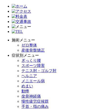
施術メニュー
ゼロ整体
産後骨盤矯正
症状別メニュー
ぎっくり腰
スポーツ障害
テニス肘・ゴルフ肘
ヘルニア
メニエール病
めまい
動悸
坐骨神経痛
慢性疲労症候群
手首・指の痛み