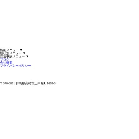
施術メニュー
▼
症状別メニュー
▼
交通事故メニュー
▼
ブログ
会社概要
プライバシーポリシー
〒370-0851 群馬県高崎市上中居町1609-3