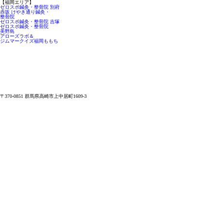
【福岡エリア】
ゼロスポ鍼灸・整骨院 別府
赤坂 けやき通り鍼灸・
整骨院
ゼロスポ鍼灸・整骨院 吉塚
ゼロスポ鍼灸・整骨院
美野島
アローズラボ＆
ジムマークイズ福岡ももち
〒370-0851 群馬県高崎市上中居町1609-3